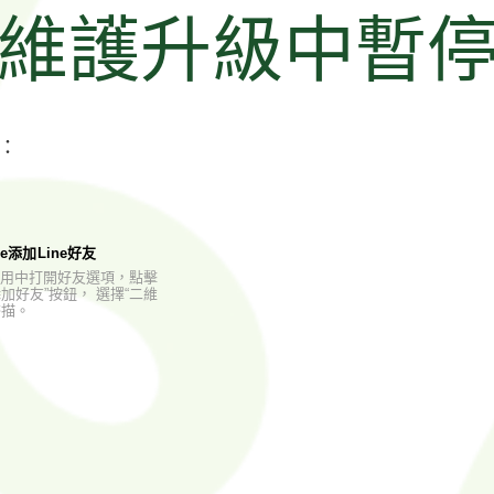
維護升級中暫
：
e添加Line好友
E應用中打開好友選項，點擊
加好友”按鈕， 選擇“二維
掃描。