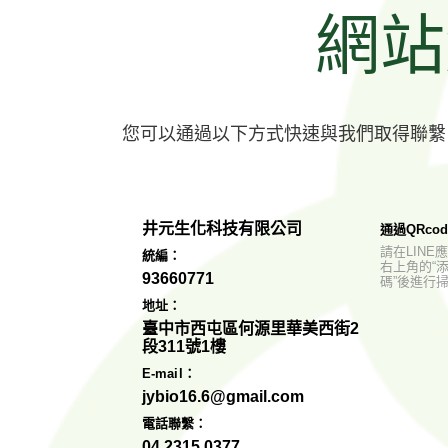
網站
您可以通過以下方式快速與我們取得聯繫
井元生化科技有限公司
通過QRcod
請在LIN
統編：
右上角的“添
93660771
碼”後進行
地址：
臺中市西屯區何源里華美西街2
段311號1樓
E-mail：
jybio16.6@gmail.com
電話聯繫：
04 2315 0377