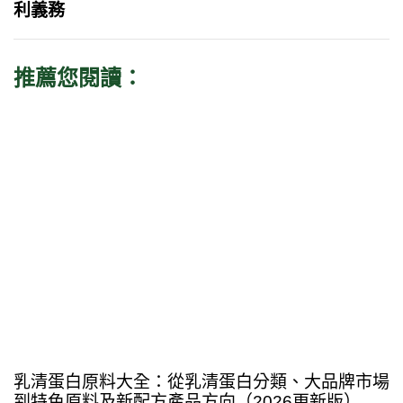
利義務
推薦您閱讀：
4 天 ago
Blog
乳清蛋白原料大全：從乳清蛋白分類、大品牌市場
到特色原料及新配方產品方向（2026更新版）