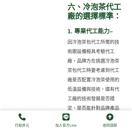
六、冷泡茶代工
廠的選擇標準：
1. 專業代工能力–
因冷泡茶包代工所需的技
術跟設備極具考驗代工
廠，品牌方在挑選冷泡茶
茶包代工時要考慮到代工
廠是否配置冷泡茶使用的
低溫設備與技術，還有代
工廠的技術發展是否穩
定、是否能針對品牌產品
需求做出客製化配方設
打給井元
加入官方Line
返回頂部
計、以及可否支援包裝設