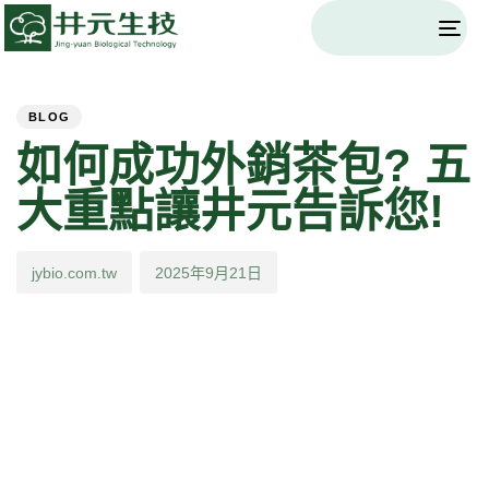
Togg
navi
PUBLISHED
Author
Published
IN:
on:
BLOG
如何成功外銷茶包? 五
大重點讓井元告訴您!
jybio.com.tw
2025年9月21日